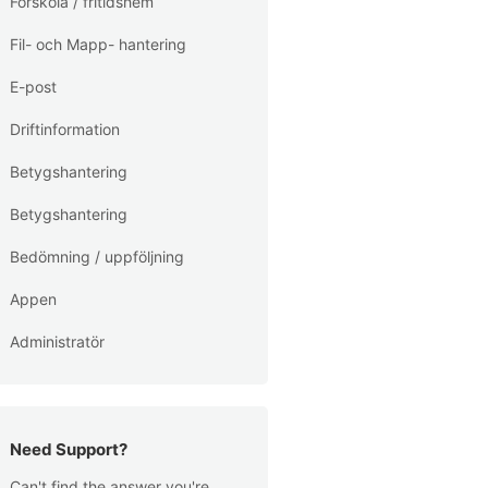
Förskola / fritidshem
Fil- och Mapp- hantering
E-post
Driftinformation
Betygshantering
Betygshantering
Bedömning / uppföljning
Appen
Administratör
Need Support?
Can't find the answer you're